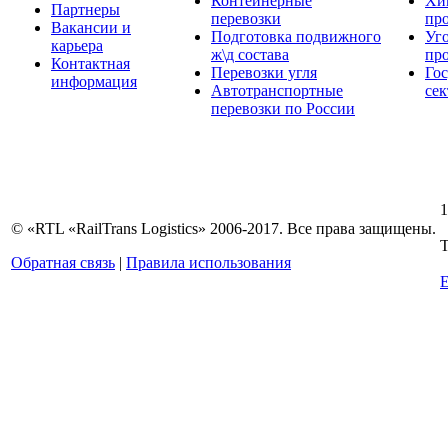
Контейнерные
Хи
Партнеры
перевозки
пр
Вакансии и
Подготовка подвижного
Уг
карьера
ж\д состава
пр
Контактная
Перевозки угля
Го
информация
Автотранспортные
сек
перевозки по России
1
© «RTL «RailTrans Logistics» 2006-2017. Все права защищены.
Т
Обратная связь
|
Правила использования
E