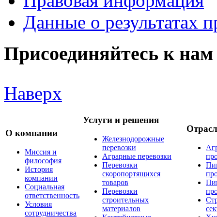
Правовая информация
Данные о результатах 
Присоединяйтесь к нам
Наверх
Услуги и решения
Отрас
О компании
Железнодорожные
перевозки
Аг
Миссия и
Аграрные перевозки
пр
философия
Перевозки
Пи
История
скоропортящихся
пр
компании
товаров
Пи
Социальная
Перевозки
пр
ответственность
строительных
Ст
Условия
материалов
сек
сотрудничества