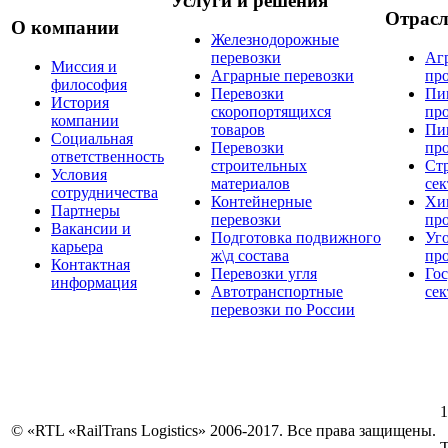
Услуги и решения
Отрас
О компании
Железнодорожные
перевозки
Аг
Миссия и
Аграрные перевозки
пр
философия
Перевозки
Пи
История
скоропортящихся
пр
компании
товаров
Пи
Социальная
Перевозки
пр
ответственность
строительных
Ст
Условия
материалов
сек
сотрудничества
Контейнерные
Хи
Партнеры
перевозки
пр
Вакансии и
Подготовка подвижного
Уг
карьера
ж\д состава
пр
Контактная
Перевозки угля
Го
информация
Автотранспортные
сек
перевозки по России
1
© «RTL «RailTrans Logistics» 2006-2017. Все права защищены.
Т