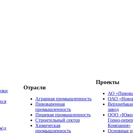
Проекты
Отрасли
озки
АО «Пивова
Аграрная промышленность
ОАО «Ново
хся
Пивоваренная
Верхнебака
промышленность
завод
Пищевая промышленность
ООО «Южно
Строительный сектор
Горно-пере
Химическая
Компания»
ж\д
промышленность
Основные п