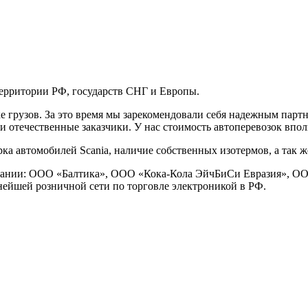
 территории РФ, государств СНГ и Европы.
ке грузов. За это время мы зарекомендовали себя надежным пар
 отечественные заказчики. У нас стоимость автоперевозок вполн
арка автомобилей Scania, наличие собственных изотермов, а так 
пании: ООО «Балтика», ООО «Кока-Кола ЭйчБиСи Евразия», О
нейшей розничной сети по торговле электроникой в РФ.