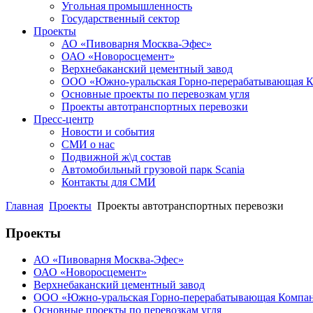
Угольная промышленность
Государственный сектор
Проекты
АО «Пивоварня Москва-Эфес»
ОАО «Новоросцемент»
Верхнебаканский цементный завод
ООО «Южно-уральская Горно-перерабатывающая 
Основные проекты по перевозкам угля
Проекты автотранспортных перевозки
Пресс-центр
Новости и события
СМИ о нас
Подвижной ж\д состав
Автомобильный грузовой парк Scania
Контакты для СМИ
Главная
Проекты
Проекты автотранспортных перевозки
Проекты
АО «Пивоварня Москва-Эфес»
ОАО «Новоросцемент»
Верхнебаканский цементный завод
ООО «Южно-уральская Горно-перерабатывающая Компа
Основные проекты по перевозкам угля