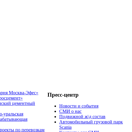
рня Москва-Эфес»
Пресс-центр
росцемент»
нский цементный
Новости и события
СМИ о нас
-уральская
Подвижной ж\д состав
рабатывающая
Автомобильный грузовой парк
Scania
роекты по перевозкам